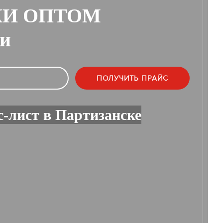
КИ ОПТОМ
ии
-лист в Партизанске