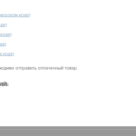
морском крае)
ае)
крае)
ае)
 крае)
ходимо отправить оплаченный товар.
ИЙ: