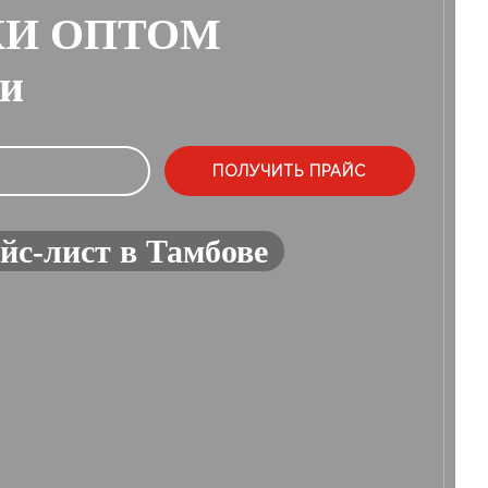
КИ ОПТОМ
ии
йс-лист в Тамбове