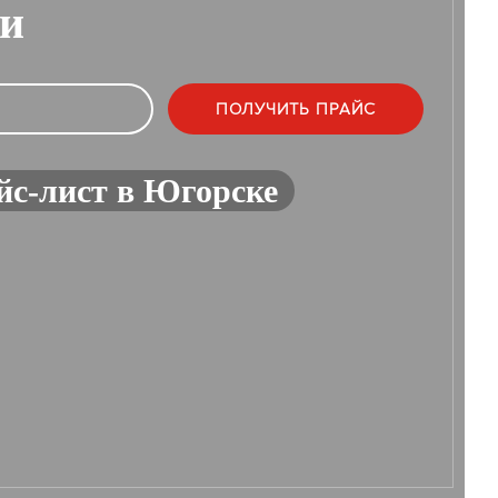
ии
йс-лист в Югорске