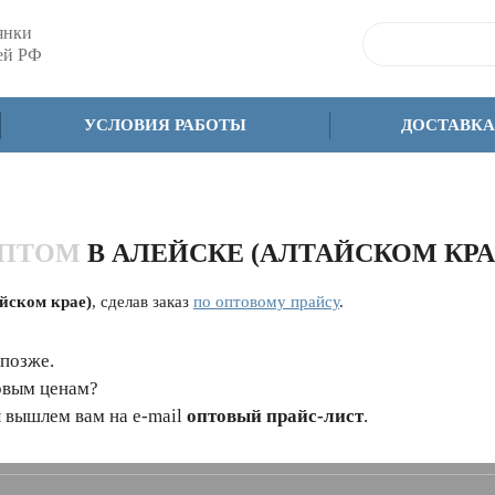
янки
сей РФ
УСЛОВИЯ РАБОТЫ
ДОСТАВКА
ОПТОМ
В АЛЕЙСКЕ (АЛТАЙСКОМ КРА
йском крае)
, сделав заказ
по оптовому прайсу
.
 позже.
овым ценам?
 вышлем вам на e-mail
оптовый прайс-лист
.