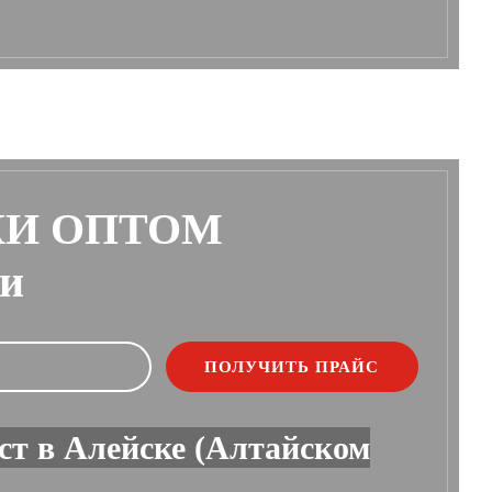
КИ ОПТОМ
ии
ст в Алейске (Алтайском