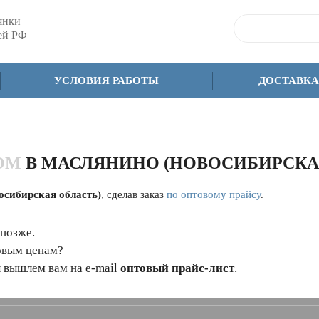
янки
сей РФ
УСЛОВИЯ РАБОТЫ
ДОСТАВКА
ОМ
В МАСЛЯНИНО (НОВОСИБИРСКА
осибирская область)
, сделав заказ
по оптовому прайсу
.
 позже.
овым ценам?
 вышлем вам на e-mail
оптовый прайс-лист
.