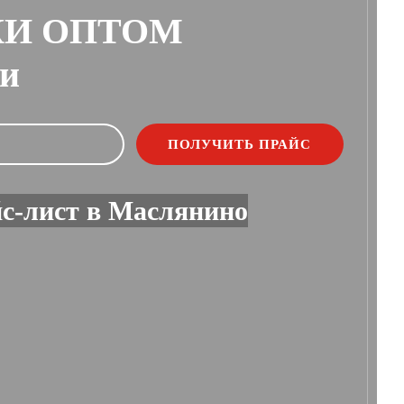
КИ ОПТОМ
ии
с-лист в Маслянино