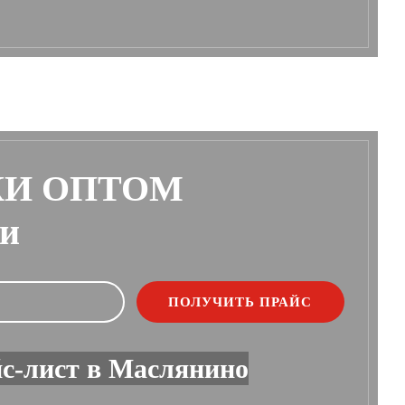
КИ ОПТОМ
ии
с-лист в Маслянино